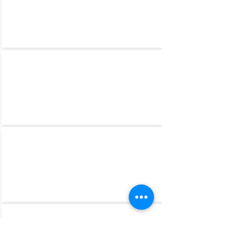
DECLARACIÓN JURADA DE
APTITUD FÍSICA PARA
VIAJAR
ITINERARIO
COMUNICACIÓN