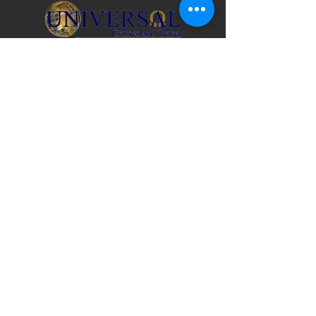
Florida Seller Travel License No. ST31782 |
IATA & ARC No.
10890692
© 2026 Universal Travel USA
CONTACT US
3517 Mill Brook Way Circle
Greenacres, FL 33463
United States 407-278-7006
Puerto Rico 787-954-9434
info@universaltravelusa.com