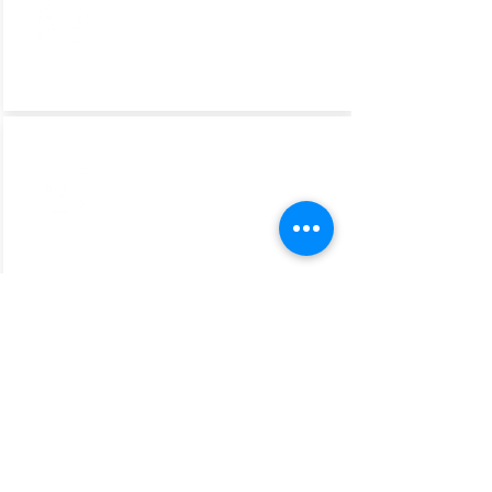
COMMUNICATION
AIR TRANSPORTATION,
ROUTE AND TICKETS
RESPONSIBILITY AND
LIABILITY