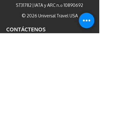
ST31782 | IATA y ARC n.º
10890692
© 2026 Universal Travel USA
CONTÁCTENOS
3517 Mill Brook Way Cir. / Greenacres,
FL 33463
Estados Unidos 407-278-7006
Puerto Rico 787-954-9434
info@universaltravelusa.com
HECHO A MANO POR REDFORK