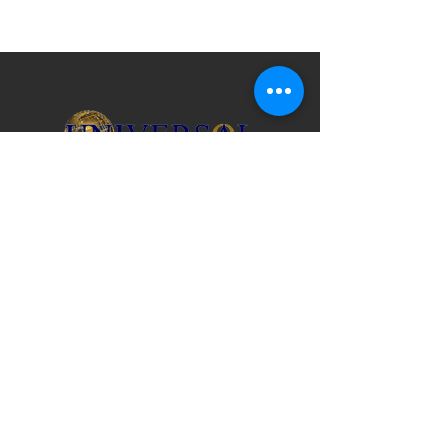
Licencia de viaje de vendedor de Florida No.
ST31782 | IATA y ARC n.º
10890692
© 2026 Universal Travel USA
CONTÁCTENOS
3517 Mill Brook Way Cir. / Greenacres,
FL 33463
Estados Unidos 407-278-7006