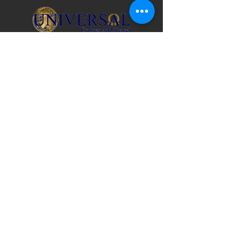
Florida Seller Travel License No. ST31782 |
IATA & ARC No.
10890692
© 2026 Universal Travel USA
CONTACT US
3517 Mill Brook Way Circle
Greenacres, FL 33463
United States 407-278-7006
Puerto Rico 787-954-9434
info@universaltravelusa.com