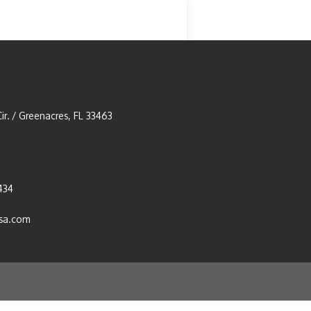
ir. / Greenacres, FL 33463
434
usa.com