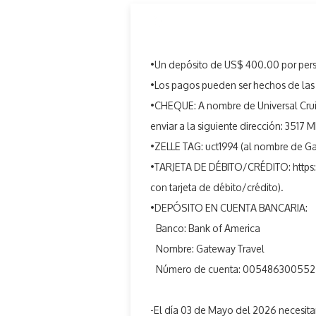
PAGOS
•Un depósito de US$ 400.00 por perso
•Los pagos pueden ser hechos de las 
•CHEQUE: A nombre de Universal Cruis
enviar a la siguiente dirección: 35
•ZELLE TAG: uct1994 (al nombre de Gat
•TARJETA DE DÉBITO/CRÉDITO:
https
con tarjeta de débito/crédito).
•DEPÓSITO EN CUENTA BANCARIA:
Banco: Bank of America
Nombre: Gateway Travel
Número de cuenta: 00548630055
-El día 03 de Mayo del 2026 necesita