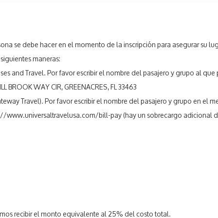
na se debe hacer en el momento de la inscripción para asegurar su lug
siguientes maneras:
es and Travel. Por favor escribir el nombre del pasajero y grupo al qu
17 MILL BROOK WAY CIR, GREENACRES, FL 33463
eway Travel). Por favor escribir el nombre del pasajero y grupo en el m
://www.universaltravelusa.com/bill-pay
(hay un sobrecargo adicional d
2
mos recibir el monto equivalente al 25% del costo total.