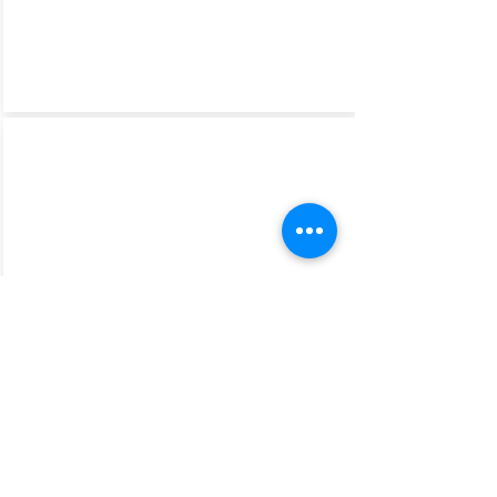
COMMUNICATION
AIR TRANSPORTATION,
ROUTE AND TICKETS
RESPONSIBILITY AND
LIABILITY