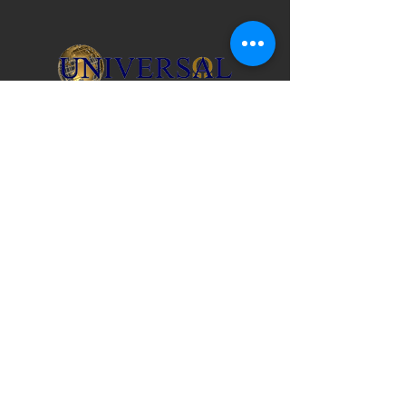
Licença de Viagem de Vendedor na Flórida
Nº ST41493 | IATA & ARC No.
10890692
© 2026 Universal Travel USA
CONTATE-NOS
3517 Mill Brook Way Cir. /
Greenacres, FL 33463
(407) 278-7006
Porto Rico 787-954-9434