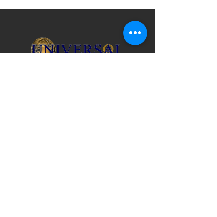
Licença de Viagem de Vendedor na Flórida
Nº ST41493 | IATA & ARC No.
10890692
© 2026 Universal Travel USA
CONTATE-NOS
3517 Mill Brook Way Cir. /
Greenacres, FL 33463
(407) 278-7006
Porto Rico 787-954-9434