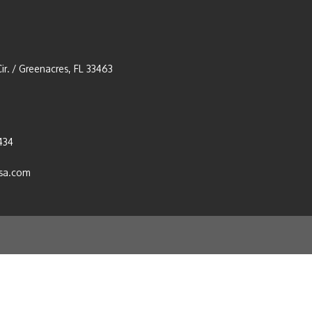
ir. / Greenacres, FL 33463
434
usa.com